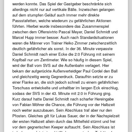
werden konnte. Das Spiel der Gastgeber beschränkte sich
allerdings nicht nur auf vertikale Bälle. Inzwischen gelangen
auf dem stumpfen Geläuf auch immer mehr direkte
Passstafetten, welche wiederum zu gefährlichen Aktionen
führten. Hierbei wurde insbesondere das Zusammenspiel
zwischen dem Offensivtrio Pascal Meyer, Daniel Schmidt und
Marcel Hupp immer besser. Auch nach Standardsituationen
waren die Männer von Trainer Heiko Zimmer zwischenzeitlich
deutlich gefährlicher als sonst. In der 36. Minute verpasste
Daniel Schmidt nach einer Ecke die 2:0 Führung mit seinem
Kopfball nur um Zentimeter. Wie so häufig in diesem Spiel,
wird der Ball vom SVS auf die Außenbahn verlagert. Hier
bekam der aufgerückte Außenverteidiger Paul Cordel den Ball
und gleichzeitig wenig Gegnerdruck. Daraufhin setzte er zu
einer Flanke an, die sich jedoch schnell zu einem gefährlichen
Torschuss entwickelte und unhaltbar im langen Eck einschlug,
sodass der SVS in der 43. Minute mit 2:0 in Führung ging.
Kurz darauf hatte Daniel Schmidt nach scharfer Hereingabe
von Fabian Möhrer die Chance, die Führung vor der Halbzeit
noch weiter auszubauen. Sein Abschluss traf aber nur den
Pfosten. Gleiches gilt für Lukas Sauer, der in der Nachspielzeit
der ersten Halbzeit allein durch das Mittelfeld stürmt und frei
vor dem gegnerischen Keeper auftaucht. Sein Abschluss ist