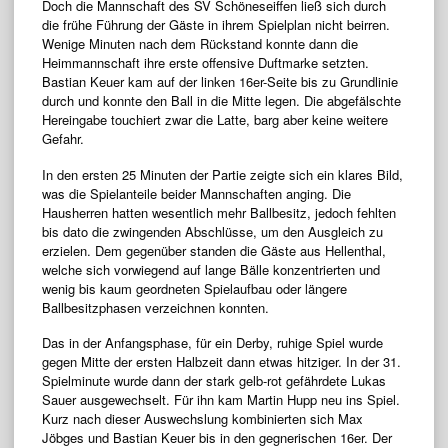
Doch die Mannschaft des SV Schöneseiffen ließ sich durch
die frühe Führung der Gäste in ihrem Spielplan nicht beirren.
Wenige Minuten nach dem Rückstand konnte dann die
Heimmannschaft ihre erste offensive Duftmarke setzten.
Bastian Keuer kam auf der linken 16er-Seite bis zu Grundlinie
durch und konnte den Ball in die Mitte legen. Die abgefälschte
Hereingabe touchiert zwar die Latte, barg aber keine weitere
Gefahr.
In den ersten 25 Minuten der Partie zeigte sich ein klares Bild,
was die Spielanteile beider Mannschaften anging. Die
Hausherren hatten wesentlich mehr Ballbesitz, jedoch fehlten
bis dato die zwingenden Abschlüsse, um den Ausgleich zu
erzielen. Dem gegenüber standen die Gäste aus Hellenthal,
welche sich vorwiegend auf lange Bälle konzentrierten und
wenig bis kaum geordneten Spielaufbau oder längere
Ballbesitzphasen verzeichnen konnten.
Das in der Anfangsphase, für ein Derby, ruhige Spiel wurde
gegen Mitte der ersten Halbzeit dann etwas hitziger. In der 31.
Spielminute wurde dann der stark gelb-rot gefährdete Lukas
Sauer ausgewechselt. Für ihn kam Martin Hupp neu ins Spiel.
Kurz nach dieser Auswechslung kombinierten sich Max
Jöbges und Bastian Keuer bis in den gegnerischen 16er. Der