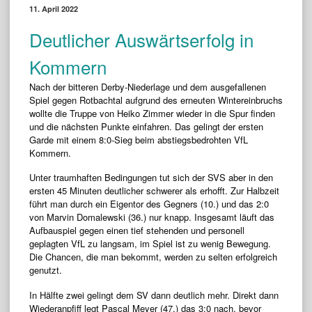
11. April 2022
Deutlicher Auswärtserfolg in
Kommern
Nach der bitteren Derby-Niederlage und dem ausgefallenen
Spiel gegen Rotbachtal aufgrund des erneuten Wintereinbruchs
wollte die Truppe von Heiko Zimmer wieder in die Spur finden
und die nächsten Punkte einfahren. Das gelingt der ersten
Garde mit einem 8:0-Sieg beim abstiegsbedrohten VfL
Kommern.
Unter traumhaften Bedingungen tut sich der SVS aber in den
ersten 45 Minuten deutlicher schwerer als erhofft. Zur Halbzeit
führt man durch ein Eigentor des Gegners (10.) und das 2:0
von Marvin Domalewski (36.) nur knapp. Insgesamt läuft das
Aufbauspiel gegen einen tief stehenden und personell
geplagten VfL zu langsam, im Spiel ist zu wenig Bewegung.
Die Chancen, die man bekommt, werden zu selten erfolgreich
genutzt.
In Hälfte zwei gelingt dem SV dann deutlich mehr. Direkt dann
Wiederanpfiff legt Pascal Meyer (47.) das 3:0 nach, bevor