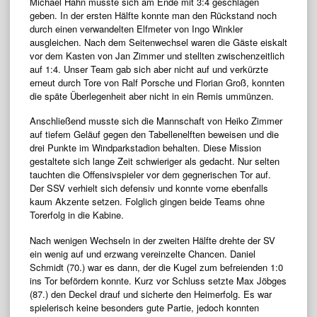
Michael Hahn musste sich am Ende mit 3:4 geschlagen
geben. In der ersten Hälfte konnte man den Rückstand noch
durch einen verwandelten Elfmeter von Ingo Winkler
ausgleichen. Nach dem Seitenwechsel waren die Gäste eiskalt
vor dem Kasten von Jan Zimmer und stellten zwischenzeitlich
auf 1:4. Unser Team gab sich aber nicht auf und verkürzte
erneut durch Tore von Ralf Porsche und Florian Groß, konnten
die späte Überlegenheit aber nicht in ein Remis ummünzen.
Anschließend musste sich die Mannschaft von Heiko Zimmer
auf tiefem Geläuf gegen den Tabellenelften beweisen und die
drei Punkte im Windparkstadion behalten. Diese Mission
gestaltete sich lange Zeit schwieriger als gedacht. Nur selten
tauchten die Offensivspieler vor dem gegnerischen Tor auf.
Der SSV verhielt sich defensiv und konnte vorne ebenfalls
kaum Akzente setzen. Folglich gingen beide Teams ohne
Torerfolg in die Kabine.
Nach wenigen Wechseln in der zweiten Hälfte drehte der SV
ein wenig auf und erzwang vereinzelte Chancen. Daniel
Schmidt (70.) war es dann, der die Kugel zum befreienden 1:0
ins Tor befördern konnte. Kurz vor Schluss setzte Max Jöbges
(87.) den Deckel drauf und sicherte den Heimerfolg. Es war
spielerisch keine besonders gute Partie, jedoch konnten