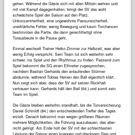
gehen. Während die Gäste sich mit allen Mitteln wehren und
mit viel Kampf dagegenhalten, bringt der SV das wohl
schwächste Spiel der Saison auf den Platz.
Unkonzentriertheit, eine ungewohnte Passunsicherheit,
unerklärliche Fehler, wenig Bewegung und kaum Torchancen
bestimmten die Partie, die dann gerechtfertigt ohne
Torausbeute in die Pause geht.
Einmal wechselt Trainer Heiko Zimmer zur Halbzeit, was aber
wenig Erfolg verspricht. Sein Team tut sich weiterhin sehr
schwer, ins Spiel und den Rhythmus zu finden. Passend zum
Spiel bekommt die SG einen Elfmeter zugesprochen,
nachdem Bastian Gerhards den anlaufenden Stürmer
abräumte, während Tobias Heinen den Ball eigentlich klärt.
Nun zeigt sich aber, dass der SV auf seinen Rückhalt
vertrauen kann. Gerhards hält den Ball (64.) und somit sein
Team im Spiel.
Die Gäste bleiben weiterhin standhaft, bis die Torversicherung
Daniel Schmidt (84.) den entscheidenden Treffer des Tages
erzielt. Danach bekommt man wegen größeren Räumen
mehrere Möglichkeiten, die Führung auszubauen, das aber
nicht gelingt. Am Ende holt der SV mit der schlechtesten
Leistung der Saison einen knappen und dreckigen Sieg und