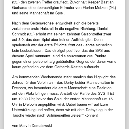
(33.) den zweiten Treffer drauflegt. Zuvor hält Keeper Bastian
Gerhards einen berechtigten Elfmeter von Florian Metzen (24.)
und seine Mannschaft im Spiel.
Nach dem Seitenwechsel entwickelt sich die bereits
zerfahrene erste Halbzeit in die negative Richtung. Daniel
Schmidt (63.) erhöht mit seinem zehnten Saisontreffer zwar
auf 3:0, das dem Spiel aber keinen Auftrieb gibt. Denn
spielerisch war der erste Pflichtauftritt des Jahres sicherlich
kein Leckerbissen. Das einzigst positive, das der SVS aus
diesem Spiel mitnimmt, sind die souveränen drei Punkte
gegen einen personell arg gebäutelten Gegner, der daher vorne
kaum gefährlich vor dem Gerhards-Kasten auftaucht.
Am kommenden Wochenende steht nämlich das Highlight des
Jahres für den Verein an – das Derby beider Mannschaften in
Dreiborn, wo besonders die erste Mannschaft eine Reaktion
auf den Platz bringen muss. Anstoß der Partie des SVS II ist
um 12:30 Uhr, bevor das Spiel der ersten Mannschaft um 15
Uhr in Dreiborn angepfiffen wird. Dabei bauen wir auf Eure
Unterstützung und hoffen, dass wir mit dem Derbysieg in der
Tasche wieder nach Schöneseiffen „reisen“ können!
von Marvin Domalewski