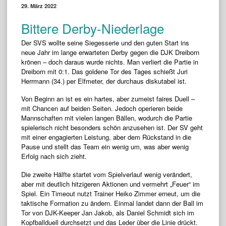
29. März 2022
Bittere Derby-Niederlage
Der SVS wollte seine Siegesserie und den guten Start ins
neue Jahr im lange erwarteten Derby gegen die DJK Dreiborn
krönen – doch daraus wurde nichts. Man verliert die Partie in
Dreiborn mit 0:1. Das goldene Tor des Tages schießt Juri
Herrmann (34.) per Elfmeter, der durchaus diskutabel ist.
Von Beginn an ist es ein hartes, aber zumeist faires Duell –
mit Chancen auf beiden Seiten. Jedoch operieren beide
Mannschaften mit vielen langen Bällen, wodurch die Partie
spielerisch nicht besonders schön anzusehen ist. Der SV geht
mit einer engagierten Leistung, aber dem Rückstand in die
Pause und stellt das Team ein wenig um, was aber wenig
Erfolg nach sich zieht.
Die zweite Hälfte startet vom Spielverlauf wenig verändert,
aber mit deutlich hitzigeren Aktionen und vermehrt „Feuer“ im
Spiel. Ein Timeout nutzt Trainer Heiko Zimmer erneut, um die
taktische Formation zu ändern. Einmal landet dann der Ball im
Tor von DJK-Keeper Jan Jakob, als Daniel Schmidt sich im
Kopfballduell durchsetzt und das Leder über die Linie drückt.