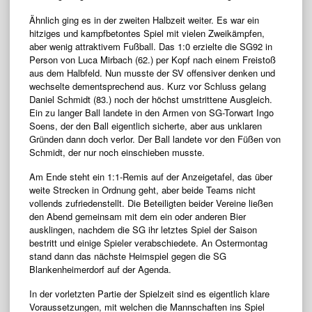
Ähnlich ging es in der zweiten Halbzeit weiter. Es war ein
hitziges und kampfbetontes Spiel mit vielen Zweikämpfen,
aber wenig attraktivem Fußball. Das 1:0 erzielte die SG92 in
Person von Luca Mirbach (62.) per Kopf nach einem Freistoß
aus dem Halbfeld. Nun musste der SV offensiver denken und
wechselte dementsprechend aus. Kurz vor Schluss gelang
Daniel Schmidt (83.) noch der höchst umstrittene Ausgleich.
Ein zu langer Ball landete in den Armen von SG-Torwart Ingo
Soens, der den Ball eigentlich sicherte, aber aus unklaren
Gründen dann doch verlor. Der Ball landete vor den Füßen von
Schmidt, der nur noch einschieben musste.
Am Ende steht ein 1:1-Remis auf der Anzeigetafel, das über
weite Strecken in Ordnung geht, aber beide Teams nicht
vollends zufriedenstellt. Die Beteiligten beider Vereine ließen
den Abend gemeinsam mit dem ein oder anderen Bier
ausklingen, nachdem die SG ihr letztes Spiel der Saison
bestritt und einige Spieler verabschiedete. An Ostermontag
stand dann das nächste Heimspiel gegen die SG
Blankenheimerdorf auf der Agenda.
In der vorletzten Partie der Spielzeit sind es eigentlich klare
Voraussetzungen, mit welchen die Mannschaften ins Spiel