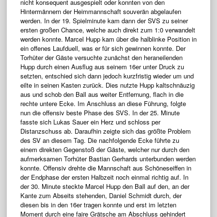
nicht konsequent ausgespielt oder konnten von den
Hintermännern der Heimmannschaft souverän abgelaufen
werden. In der 19. Spielminute kam dann der SVS zu seiner
ersten großen Chance, welche auch direkt zum 1:0 verwandelt
werden konnte. Marcel Hupp kam über die halblinke Position in
ein offenes Laufduell, was er für sich gewinnen konnte. Der
Torhüter der Gäste versuchte zunächst den heraneilenden
Hupp durch einen Ausflug aus seinem 16er unter Druck zu
setzten, entschied sich dann jedoch kurzfristig wieder um und
eilte in seinen Kasten zurück. Dies nutzte Hupp kaltschnäuzig
aus und schob den Ball aus weiter Entfernung, flach in die
rechte untere Ecke. Im Anschluss an diese Führung, folgte
nun die offensiv beste Phase des SVS. In der 25. Minute
fasste sich Lukas Sauer ein Herz und schloss per
Distanzschuss ab. Daraufhin zeigte sich das größte Problem
des SV an diesem Tag. Die nachfolgende Ecke führte zu
einem direkten Gegenstoß der Gäste, welcher nur durch den
aufmerksamen Torhüter Bastian Gerhards unterbunden werden
konnte. Offensiv drehte die Mannschaft aus Schöneseiffen in
der Endphase der ersten Halbzeit noch einmal richtig auf. In
der 30. Minute steckte Marcel Hupp den Ball auf den, an der
Kante zum Abseits stehenden, Daniel Schmidt durch, der
diesen bis in den 16er tragen konnte und erst im letzten
Moment durch eine faire Grätsche am Abschluss gehindert