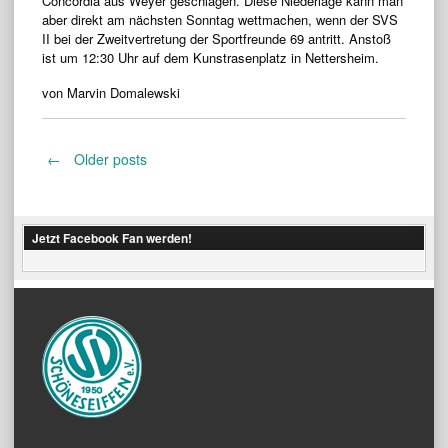
Concordia aus Weyer geschlagen. Diese Niederlage kann man
aber direkt am nächsten Sonntag wettmachen, wenn der SVS
II bei der Zweitvertretung der Sportfreunde 69 antritt. Anstoß
ist um 12:30 Uhr auf dem Kunstrasenplatz in Nettersheim.
von Marvin Domalewski
Posts
←
Older posts
navigation
Jetzt Facebook Fan werden!