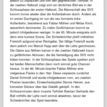
jedoch zu unplatziert und trifft den gegnerischen Torhüter. In
der zweiten Halbzeit zeigt sich ein ähnliches Bild wie in der
Schlussphase der ersten Halbzeit. Die Mannschaft des SVS
kommt immer wieder über die Außenbahnen durch. Anders als
im ersten Durchgang ist nun die neu formierte linke
Außenbahn, bestehend aus Fabian Möhrer und Niklas Kirch,
wesentlich dominanter. Zu vielen Großchancen kommt es
jedoch infolgedessen weniger. In der 65. Minute ereignete sich
dann eine kuriose Szene. Der Schiedsrichter pfeift indirekten
Freistoß aufgrund einer Rückgabe. Der fällige Freistoß wurde
dann jedoch von Marcel Hupp weit über die Latte geschossen.
Die Gäste aus Nöthen kamen in der zweiten Halbzweit kaum
zu gefährlichen Aktionen, die die Verteidigung des SVS nicht
klären konnten. In der Schlussphase des Spiels spielten sich
bei beiden Mannschaften dann noch einmal gute Chancen
heraus. In der 86. Minute brachte Fabian Möhrer eine
zielgenaue Flanke in den 16er. Diese verpasste zunächst
Daniel Schmidt und wurde infolgedessen vom, am zweiten
Pfosten lauernden, Einwechselspieler Dennis Heinen, aus
kürzester Distanz über das Gebälk geköpft. In den
Schlussminuten dann musste Torhüter Bastian Gerhards den
Ball mithilfe der Latte noch einmal abwehren, bevor der
Schiedsrichter das Spiel beendete.