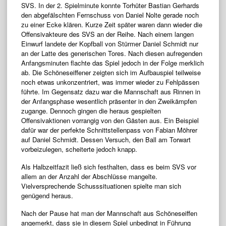
SVS. In der 2. Spielminute konnte Torhüter Bastian Gerhards
den abgefälschten Fernschuss von Daniel Nolte gerade noch
zu einer Ecke klären. Kurze Zeit später waren dann wieder die
Offensivakteure des SVS an der Reihe. Nach einem langen
Einwurf landete der Kopfball von Stürmer Daniel Schmidt nur
an der Latte des generischen Tores. Nach diesen aufregenden
Anfangsminuten flachte das Spiel jedoch in der Folge merklich
ab. Die Schöneseiffener zeigten sich im Aufbauspiel teilweise
noch etwas unkonzentriert, was immer wieder zu Fehlpässen
führte. Im Gegensatz dazu war die Mannschaft aus Rinnen in
der Anfangsphase wesentlich präsenter in den Zweikämpfen
zugange. Dennoch gingen die heraus gespielten
Offensivaktionen vorrangig von den Gästen aus. Ein Beispiel
dafür war der perfekte Schnittstellenpass von Fabian Möhrer
auf Daniel Schmidt. Dessen Versuch, den Ball am Torwart
vorbeizulegen, scheiterte jedoch knapp.
Als Halbzeitfazit ließ sich festhalten, dass es beim SVS vor
allem an der Anzahl der Abschlüsse mangelte.
Vielversprechende Schusssituationen spielte man sich
genügend heraus.
Nach der Pause hat man der Mannschaft aus Schöneseiffen
angemerkt, dass sie in diesem Spiel unbedingt in Führung