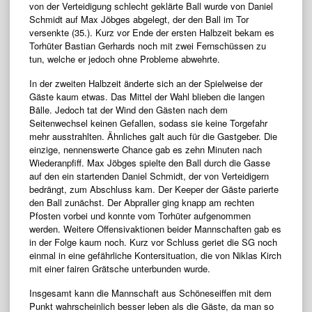
von der Verteidigung schlecht geklärte Ball wurde von Daniel
Schmidt auf Max Jöbges abgelegt, der den Ball im Tor
versenkte (35.). Kurz vor Ende der ersten Halbzeit bekam es
Torhüter Bastian Gerhards noch mit zwei Fernschüssen zu
tun, welche er jedoch ohne Probleme abwehrte.
In der zweiten Halbzeit änderte sich an der Spielweise der
Gäste kaum etwas. Das Mittel der Wahl blieben die langen
Bälle. Jedoch tat der Wind den Gästen nach dem
Seitenwechsel keinen Gefallen, sodass sie keine Torgefahr
mehr ausstrahlten. Ähnliches galt auch für die Gastgeber. Die
einzige, nennenswerte Chance gab es zehn Minuten nach
Wiederanpfiff. Max Jöbges spielte den Ball durch die Gasse
auf den ein startenden Daniel Schmidt, der von Verteidigern
bedrängt, zum Abschluss kam. Der Keeper der Gäste parierte
den Ball zunächst. Der Abpraller ging knapp am rechten
Pfosten vorbei und konnte vom Torhüter aufgenommen
werden. Weitere Offensivaktionen beider Mannschaften gab es
in der Folge kaum noch. Kurz vor Schluss geriet die SG noch
einmal in eine gefährliche Kontersituation, die von Niklas Kirch
mit einer fairen Grätsche unterbunden wurde.
Insgesamt kann die Mannschaft aus Schöneseiffen mit dem
Punkt wahrscheinlich besser leben als die Gäste, da man so