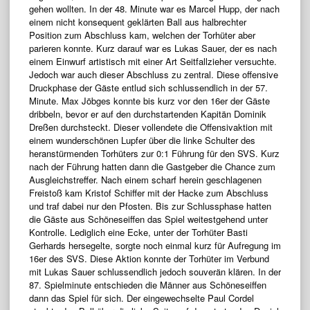
gehen wollten. In der 48. Minute war es Marcel Hupp, der nach
einem nicht konsequent geklärten Ball aus halbrechter
Position zum Abschluss kam, welchen der Torhüter aber
parieren konnte. Kurz darauf war es Lukas Sauer, der es nach
einem Einwurf artistisch mit einer Art Seitfallzieher versuchte.
Jedoch war auch dieser Abschluss zu zentral. Diese offensive
Druckphase der Gäste entlud sich schlussendlich in der 57.
Minute. Max Jöbges konnte bis kurz vor den 16er der Gäste
dribbeln, bevor er auf den durchstartenden Kapitän Dominik
Dreßen durchsteckt. Dieser vollendete die Offensivaktion mit
einem wunderschönen Lupfer über die linke Schulter des
heranstürmenden Torhüters zur 0:1 Führung für den SVS. Kurz
nach der Führung hatten dann die Gastgeber die Chance zum
Ausgleichstreffer. Nach einem scharf herein geschlagenen
Freistoß kam Kristof Schiffer mit der Hacke zum Abschluss
und traf dabei nur den Pfosten. Bis zur Schlussphase hatten
die Gäste aus Schöneseiffen das Spiel weitestgehend unter
Kontrolle. Lediglich eine Ecke, unter der Torhüter Basti
Gerhards hersegelte, sorgte noch einmal kurz für Aufregung im
16er des SVS. Diese Aktion konnte der Torhüter im Verbund
mit Lukas Sauer schlussendlich jedoch souverän klären. In der
87. Spielminute entschieden die Männer aus Schöneseiffen
dann das Spiel für sich. Der eingewechselte Paul Cordel