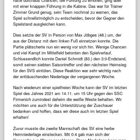
hatte durchaus Chancen, die Führung zu erhöhen, ging aber
mit einer knappen Führung in die Kabine. Das war für Trainer
Zimmer Grund genug, sein Team nochmal zu warnen, das
Spiel schnellstmöglich zu entscheiden, bevor der Gegner den
Spielstand ausgleichen kann.
Dies setzte der SV in Person von Max Jöbges (48.) um, der
aus der Distanz mit dem linken Fuß einnetzen konnte. Die
Partie plätscherte nun ein wenig vor sich hin. Wenige Chancen
und viel Kampf im Mittelfeld betonten den Spielverlauf.
Schlussendlich konnte Daniel Schmidt (83.) den 3:0-Endstand,
somit seinen siebten Saisontreffer und den nächsten Heimsieg
für den SVS eintüten. Diese Reaktion war sehr wichtig nach
der enttäuschenden Niederlage der vergangenen Woche.
Nach wiederum einer spielfreien Woche kann der SV im letzten
Spiel des Jahres 2021 am 14.11. um 15 Uhr gegen den SSC
Firmenich zumindest daheim die weiße Weste behalten. Wir
möchten uns auch für die Unterstützung der Zuschauer
bedanken und hoffen, dass wir diese auch im letzten Spiel
erhalten!
Zuvor musste die zweite Mannschaft des SV eine herbe
Heimniederlage einstecken. Mit 0:4 gab man sich der