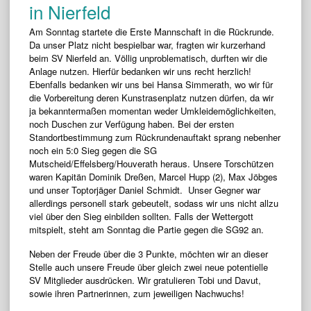
in Nierfeld
Am Sonntag startete die Erste Mannschaft in die Rückrunde.
Da unser Platz nicht bespielbar war, fragten wir kurzerhand
beim SV Nierfeld an. Völlig unproblematisch, durften wir die
Anlage nutzen. Hierfür bedanken wir uns recht herzlich!
Ebenfalls bedanken wir uns bei Hansa Simmerath, wo wir für
die Vorbereitung deren Kunstrasenplatz nutzen dürfen, da wir
ja bekanntermaßen momentan weder Umkleidemöglichkeiten,
noch Duschen zur Verfügung haben. Bei der ersten
Standortbestimmung zum Rückrundenauftakt sprang nebenher
noch ein 5:0 Sieg gegen die SG
Mutscheid/Effelsberg/Houverath heraus. Unsere Torschützen
waren Kapitän Dominik Dreßen, Marcel Hupp (2), Max Jöbges
und unser Toptorjäger Daniel Schmidt. Unser Gegner war
allerdings personell stark gebeutelt, sodass wir uns nicht allzu
viel über den Sieg einbilden sollten. Falls der Wettergott
mitspielt, steht am Sonntag die Partie gegen die SG92 an.
Neben der Freude über die 3 Punkte, möchten wir an dieser
Stelle auch unsere Freude über gleich zwei neue potentielle
SV Mitglieder ausdrücken. Wir gratulieren Tobi und Davut,
sowie ihren Partnerinnen, zum jeweiligen Nachwuchs!