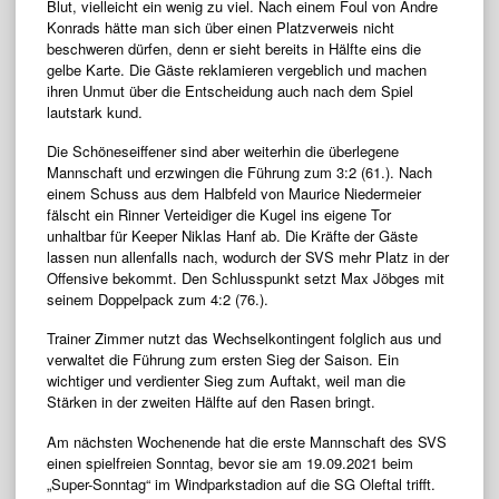
Blut, vielleicht ein wenig zu viel. Nach einem Foul von Andre
Konrads hätte man sich über einen Platzverweis nicht
beschweren dürfen, denn er sieht bereits in Hälfte eins die
gelbe Karte. Die Gäste reklamieren vergeblich und machen
ihren Unmut über die Entscheidung auch nach dem Spiel
lautstark kund.
Die Schöneseiffener sind aber weiterhin die überlegene
Mannschaft und erzwingen die Führung zum 3:2 (61.). Nach
einem Schuss aus dem Halbfeld von Maurice Niedermeier
fälscht ein Rinner Verteidiger die Kugel ins eigene Tor
unhaltbar für Keeper Niklas Hanf ab. Die Kräfte der Gäste
lassen nun allenfalls nach, wodurch der SVS mehr Platz in der
Offensive bekommt. Den Schlusspunkt setzt Max Jöbges mit
seinem Doppelpack zum 4:2 (76.).
Trainer Zimmer nutzt das Wechselkontingent folglich aus und
verwaltet die Führung zum ersten Sieg der Saison. Ein
wichtiger und verdienter Sieg zum Auftakt, weil man die
Stärken in der zweiten Hälfte auf den Rasen bringt.
Am nächsten Wochenende hat die erste Mannschaft des SVS
einen spielfreien Sonntag, bevor sie am 19.09.2021 beim
„Super-Sonntag“ im Windparkstadion auf die SG Oleftal trifft.