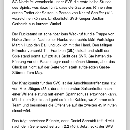
SG Nordeifel verschenkt unser SVS die erste halbe Stunde
des Spiels, was dazu führt, dass die Gäste aus Rinnen den
ersten Treffer der Saison in Person von Kristof Schiffer (13.)
verzeichnen können. Er überlistet SVS-Keeper Bastian
Gerhards aus kurzem Winkel.
Der Rückstand ist scheinbar kein Weckruf für die Truppe von
Heiko Zimmer. Nach einer Flanke von rechts klärt Verteidiger
Martin Hupp den Ball unglücklich mit der Hand. Den fälligen
Elfmeter versenkt Tim Frantzen (35.) eiskalt und stellt den
Spielstand somit auf 2:0 aus Sicht des SVR. Sie hätten die
Führung vor der Pause sogar noch erhöhen können, aber das
Glück ist nicht auf der Seite vom stark aufgelegten Gäste-
Stürmer Tom May.
Der Knackpunkt für den SVS ist der Anschlusstreffer zum 1:2
von Max Jöbges (38.), der seinen ersten Saisontreffer nach
einer Willensleistung mit einem Spannschuss erzwingen kann.
Mit diesem Spielstand geht es in die Kabine, wo Zimmer sein
Team und besonders die Offensive auf die zweiten 45 Minuten
einschwört.
Das trägt scheinbar Früchte, denn Daniel Schmidt trifft direkt
nach dem Seitenwechsel zum 2:2 (46.). Jetzt leckt der SVS