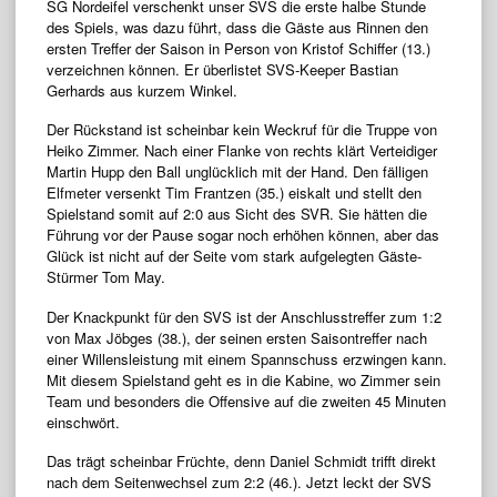
SG Nordeifel verschenkt unser SVS die erste halbe Stunde
des Spiels, was dazu führt, dass die Gäste aus Rinnen den
ersten Treffer der Saison in Person von Kristof Schiffer (13.)
verzeichnen können. Er überlistet SVS-Keeper Bastian
Gerhards aus kurzem Winkel.
Der Rückstand ist scheinbar kein Weckruf für die Truppe von
Heiko Zimmer. Nach einer Flanke von rechts klärt Verteidiger
Martin Hupp den Ball unglücklich mit der Hand. Den fälligen
Elfmeter versenkt Tim Frantzen (35.) eiskalt und stellt den
Spielstand somit auf 2:0 aus Sicht des SVR. Sie hätten die
Führung vor der Pause sogar noch erhöhen können, aber das
Glück ist nicht auf der Seite vom stark aufgelegten Gäste-
Stürmer Tom May.
Der Knackpunkt für den SVS ist der Anschlusstreffer zum 1:2
von Max Jöbges (38.), der seinen ersten Saisontreffer nach
einer Willensleistung mit einem Spannschuss erzwingen kann.
Mit diesem Spielstand geht es in die Kabine, wo Zimmer sein
Team und besonders die Offensive auf die zweiten 45 Minuten
einschwört.
Das trägt scheinbar Früchte, denn Daniel Schmidt trifft direkt
nach dem Seitenwechsel zum 2:2 (46.). Jetzt leckt der SVS