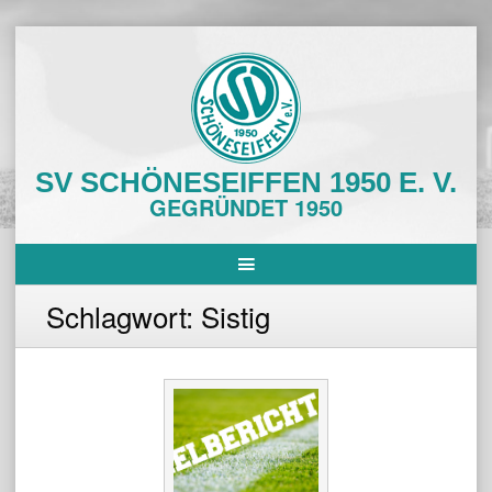
Skip
to
content
SV SCHÖNESEIFFEN 1950 E. V.
GEGRÜNDET 1950
Schlagwort:
Sistig