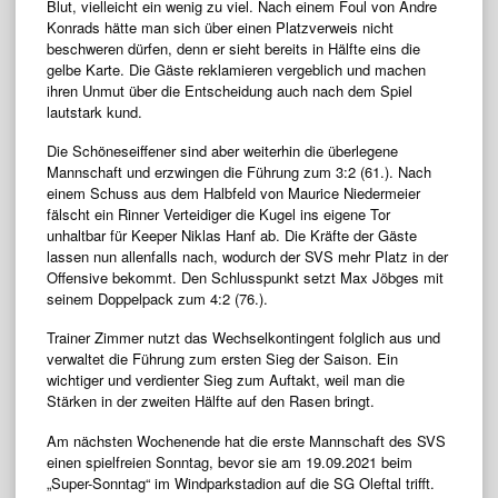
Blut, vielleicht ein wenig zu viel. Nach einem Foul von Andre
Konrads hätte man sich über einen Platzverweis nicht
beschweren dürfen, denn er sieht bereits in Hälfte eins die
gelbe Karte. Die Gäste reklamieren vergeblich und machen
ihren Unmut über die Entscheidung auch nach dem Spiel
lautstark kund.
Die Schöneseiffener sind aber weiterhin die überlegene
Mannschaft und erzwingen die Führung zum 3:2 (61.). Nach
einem Schuss aus dem Halbfeld von Maurice Niedermeier
fälscht ein Rinner Verteidiger die Kugel ins eigene Tor
unhaltbar für Keeper Niklas Hanf ab. Die Kräfte der Gäste
lassen nun allenfalls nach, wodurch der SVS mehr Platz in der
Offensive bekommt. Den Schlusspunkt setzt Max Jöbges mit
seinem Doppelpack zum 4:2 (76.).
Trainer Zimmer nutzt das Wechselkontingent folglich aus und
verwaltet die Führung zum ersten Sieg der Saison. Ein
wichtiger und verdienter Sieg zum Auftakt, weil man die
Stärken in der zweiten Hälfte auf den Rasen bringt.
Am nächsten Wochenende hat die erste Mannschaft des SVS
einen spielfreien Sonntag, bevor sie am 19.09.2021 beim
„Super-Sonntag“ im Windparkstadion auf die SG Oleftal trifft.