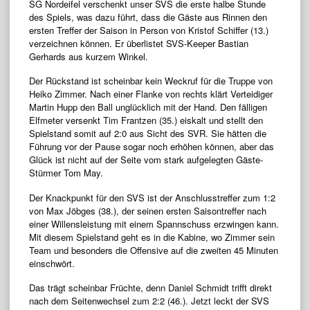
SG Nordeifel verschenkt unser SVS die erste halbe Stunde
des Spiels, was dazu führt, dass die Gäste aus Rinnen den
ersten Treffer der Saison in Person von Kristof Schiffer (13.)
verzeichnen können. Er überlistet SVS-Keeper Bastian
Gerhards aus kurzem Winkel.
Der Rückstand ist scheinbar kein Weckruf für die Truppe von
Heiko Zimmer. Nach einer Flanke von rechts klärt Verteidiger
Martin Hupp den Ball unglücklich mit der Hand. Den fälligen
Elfmeter versenkt Tim Frantzen (35.) eiskalt und stellt den
Spielstand somit auf 2:0 aus Sicht des SVR. Sie hätten die
Führung vor der Pause sogar noch erhöhen können, aber das
Glück ist nicht auf der Seite vom stark aufgelegten Gäste-
Stürmer Tom May.
Der Knackpunkt für den SVS ist der Anschlusstreffer zum 1:2
von Max Jöbges (38.), der seinen ersten Saisontreffer nach
einer Willensleistung mit einem Spannschuss erzwingen kann.
Mit diesem Spielstand geht es in die Kabine, wo Zimmer sein
Team und besonders die Offensive auf die zweiten 45 Minuten
einschwört.
Das trägt scheinbar Früchte, denn Daniel Schmidt trifft direkt
nach dem Seitenwechsel zum 2:2 (46.). Jetzt leckt der SVS