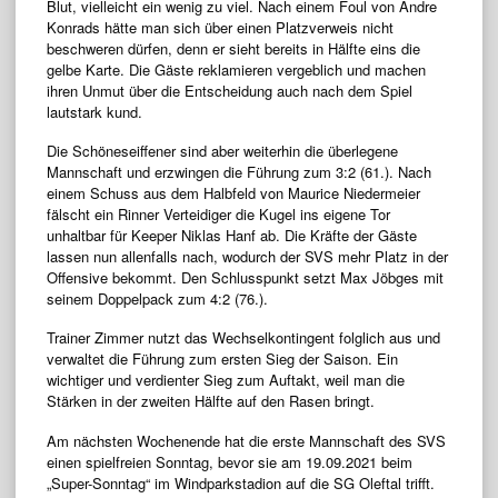
Blut, vielleicht ein wenig zu viel. Nach einem Foul von Andre
Konrads hätte man sich über einen Platzverweis nicht
beschweren dürfen, denn er sieht bereits in Hälfte eins die
gelbe Karte. Die Gäste reklamieren vergeblich und machen
ihren Unmut über die Entscheidung auch nach dem Spiel
lautstark kund.
Die Schöneseiffener sind aber weiterhin die überlegene
Mannschaft und erzwingen die Führung zum 3:2 (61.). Nach
einem Schuss aus dem Halbfeld von Maurice Niedermeier
fälscht ein Rinner Verteidiger die Kugel ins eigene Tor
unhaltbar für Keeper Niklas Hanf ab. Die Kräfte der Gäste
lassen nun allenfalls nach, wodurch der SVS mehr Platz in der
Offensive bekommt. Den Schlusspunkt setzt Max Jöbges mit
seinem Doppelpack zum 4:2 (76.).
Trainer Zimmer nutzt das Wechselkontingent folglich aus und
verwaltet die Führung zum ersten Sieg der Saison. Ein
wichtiger und verdienter Sieg zum Auftakt, weil man die
Stärken in der zweiten Hälfte auf den Rasen bringt.
Am nächsten Wochenende hat die erste Mannschaft des SVS
einen spielfreien Sonntag, bevor sie am 19.09.2021 beim
„Super-Sonntag“ im Windparkstadion auf die SG Oleftal trifft.