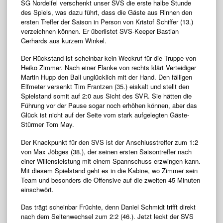
SG Nordeifel verschenkt unser SVS die erste halbe Stunde
des Spiels, was dazu führt, dass die Gäste aus Rinnen den
ersten Treffer der Saison in Person von Kristof Schiffer (13.)
verzeichnen können. Er überlistet SVS-Keeper Bastian
Gerhards aus kurzem Winkel.
Der Rückstand ist scheinbar kein Weckruf für die Truppe von
Heiko Zimmer. Nach einer Flanke von rechts klärt Verteidiger
Martin Hupp den Ball unglücklich mit der Hand. Den fälligen
Elfmeter versenkt Tim Frantzen (35.) eiskalt und stellt den
Spielstand somit auf 2:0 aus Sicht des SVR. Sie hätten die
Führung vor der Pause sogar noch erhöhen können, aber das
Glück ist nicht auf der Seite vom stark aufgelegten Gäste-
Stürmer Tom May.
Der Knackpunkt für den SVS ist der Anschlusstreffer zum 1:2
von Max Jöbges (38.), der seinen ersten Saisontreffer nach
einer Willensleistung mit einem Spannschuss erzwingen kann.
Mit diesem Spielstand geht es in die Kabine, wo Zimmer sein
Team und besonders die Offensive auf die zweiten 45 Minuten
einschwört.
Das trägt scheinbar Früchte, denn Daniel Schmidt trifft direkt
nach dem Seitenwechsel zum 2:2 (46.). Jetzt leckt der SVS