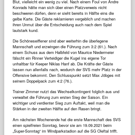
Blut, vielleicht ein wenig zu viel. Nach einem Foul von Andre
Konrads hätte man sich über einen Platzverweis nicht
beschweren dürfen, denn er sieht bereits in Hälfte eins die
gelbe Karte. Die Gäste reklamieren vergeblich und machen
ihren Unmut über die Entscheidung auch nach dem Spiel
lautstark kund.
Die Schöneseiffener sind aber weiterhin die überlegene
Mannschaft und erzwingen die Führung zum 3:2 (61.). Nach
einem Schuss aus dem Halbfeld von Maurice Niedermeier
fälscht ein Rinner Verteidiger die Kugel ins eigene Tor
unhaltbar für Keeper Niklas Hanf ab. Die Kräfte der Gäste
lassen nun allenfalls nach, wodurch der SVS mehr Platz in der
Offensive bekommt. Den Schlusspunkt setzt Max Jöbges mit
seinem Doppelpack zum 4:2 (76.).
Trainer Zimmer nutzt das Wechselkontingent folglich aus und
verwaltet die Führung zum ersten Sieg der Saison. Ein
wichtiger und verdienter Sieg zum Auftakt, weil man die
Stärken in der zweiten Hälfte auf den Rasen bringt.
Am nächsten Wochenende hat die erste Mannschaft des SVS
einen spielfreien Sonntag, bevor sie am 19.09.2021 beim
„Super-Sonntag“ im Windparkstadion auf die SG Oleftal trifft.