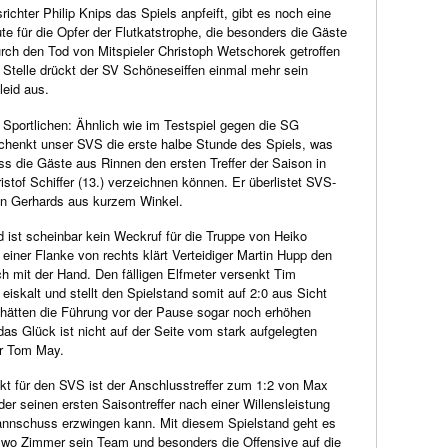
ichter Philip Knips das Spiels anpfeift, gibt es noch eine
e für die Opfer der Flutkatstrophe, die besonders die Gäste
rch den Tod von Mitspieler Christoph Wetschorek getroffen
r Stelle drückt der SV Schöneseiffen einmal mehr sein
leid aus.
Sportlichen: Ähnlich wie im Testspiel gegen die SG
schenkt unser SVS die erste halbe Stunde des Spiels, was
ss die Gäste aus Rinnen den ersten Treffer der Saison in
stof Schiffer (13.) verzeichnen können. Er überlistet SVS-
an Gerhards aus kurzem Winkel.
 ist scheinbar kein Weckruf für die Truppe von Heiko
einer Flanke von rechts klärt Verteidiger Martin Hupp den
ch mit der Hand. Den fälligen Elfmeter versenkt Tim
 eiskalt und stellt den Spielstand somit auf 2:0 aus Sicht
hätten die Führung vor der Pause sogar noch erhöhen
das Glück ist nicht auf der Seite vom stark aufgelegten
r Tom May.
t für den SVS ist der Anschlusstreffer zum 1:2 von Max
der seinen ersten Saisontreffer nach einer Willensleistung
nnschuss erzwingen kann. Mit diesem Spielstand geht es
, wo Zimmer sein Team und besonders die Offensive auf die