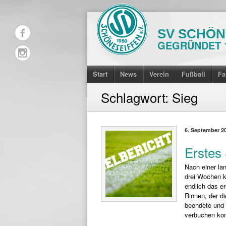
Skip
to
SV SCHÖNE
content
GEGRÜNDET 
Start
News
Verein
Fußball
Fa
Schlagwort:
Sieg
6. September 2
Erstes 
Nach einer la
drei Wochen 
endlich das er
Rinnen, der di
beendete und 
verbuchen kon