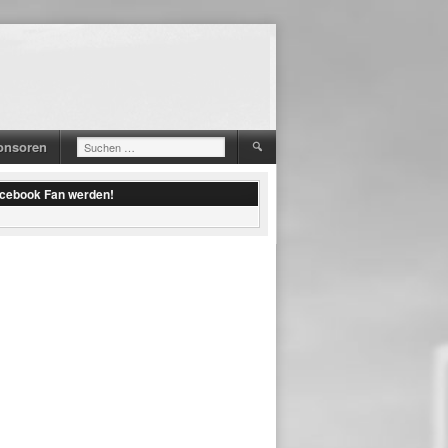
onsoren
Suchen
nach:
acebook Fan werden!