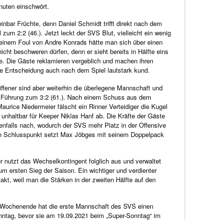
nuten einschwört.
inbar Früchte, denn Daniel Schmidt trifft direkt nach dem
zum 2:2 (46.). Jetzt leckt der SVS Blut, vielleicht ein wenig
 einem Foul von Andre Konrads hätte man sich über einen
icht beschweren dürfen, denn er sieht bereits in Hälfte eins
te. Die Gäste reklamieren vergeblich und machen ihren
e Entscheidung auch nach dem Spiel lautstark kund.
ffener sind aber weiterhin die überlegene Mannschaft und
 Führung zum 3:2 (61.). Nach einem Schuss aus dem
aurice Niedermeier fälscht ein Rinner Verteidiger die Kugel
 unhaltbar für Keeper Niklas Hanf ab. Die Kräfte der Gäste
lenfalls nach, wodurch der SVS mehr Platz in der Offensive
 Schlusspunkt setzt Max Jöbges mit seinem Doppelpack
r nutzt das Wechselkontingent folglich aus und verwaltet
um ersten Sieg der Saison. Ein wichtiger und verdienter
akt, weil man die Stärken in der zweiten Hälfte auf den
Wochenende hat die erste Mannschaft des SVS einen
onntag, bevor sie am 19.09.2021 beim „Super-Sonntag“ im