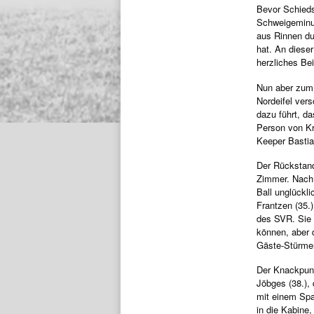
Bevor Schiedsr
Schweigeminut
aus Rinnen du
hat. An diese
herzliches Bei
Nun aber zum 
Nordeifel ver
dazu führt, da
Person von Kri
Keeper Basti
Der Rückstand
Zimmer. Nach 
Ball unglückli
Frantzen (35.)
des SVR. Sie 
können, aber 
Gäste-Stürme
Der Knackpunk
Jöbges (38.), 
mit einem Spa
in die Kabine