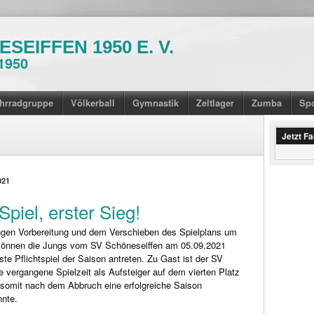
SEIFFEN 1950 E. V.
1950
hrradgruppe
Völkerball
Gymnastik
Zeltlager
Zumba
Sp
Jetzt F
021
Spiel, erster Sieg!
ngen Vorbereitung und dem Verschieben des Spielplans um
können die Jungs vom SV Schöneseiffen am 05.09.2021
ste Pflichtspiel der Saison antreten. Zu Gast ist der SV
e vergangene Spielzeit als Aufsteiger auf dem vierten Platz
somit nach dem Abbruch eine erfolgreiche Saison
nte.