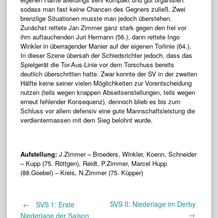
sodass man fast keine Chancen des Gegners zuließ. Zwei
brenzlige Situationen musste man jedoch überstehen.
Zunächst rettete Jan Zimmer ganz stark gegen den frei vor
ihm auftauchenden Juri Hermann (56.), dann rettete Ingo
Winkler in überragender Manier auf der eigenen Torlinie (64.).
In dieser Szene übersah der Schiedsrichter jedoch, dass das
Spielgerät die Tor-Aus-Linie vor dem Torschuss bereits
deutlich überschritten hatte. Zwar konnte der SV in der zweiten
Hälfte keine seiner vielen Möglichkeiten zur Vorentscheidung
nutzen (teils wegen knappen Abseitsenstellungen, teils wegen
erneut fehlender Konsequenz), dennoch blieb es bis zum
Schluss vor allem defensiv eine gute Mannschaftsleistung die
verdientermassen mit dem Sieg belohnt wurde.
Aufstellung:
J.Zimmer – Broeders, Winkler, Koenn, Schneider
– Kupp (75. Röttgen), Reidt, P.Zimmer, Marcel Hupp
(88.Goebel) – Kreis, N.Zimmer (75. Küpper)
SVS II: Niederlage im Derby
Post
←
SVS 1: Erste
→
Niederlage der Saison