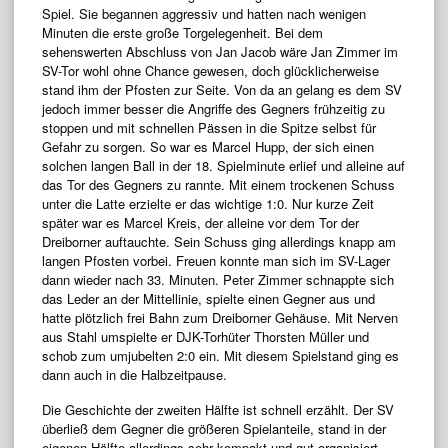
Spiel. Sie begannen aggressiv und hatten nach wenigen
Minuten die erste große Torgelegenheit. Bei dem
sehenswerten Abschluss von Jan Jacob wäre Jan Zimmer im
SV-Tor wohl ohne Chance gewesen, doch glücklicherweise
stand ihm der Pfosten zur Seite. Von da an gelang es dem SV
jedoch immer besser die Angriffe des Gegners frühzeitig zu
stoppen und mit schnellen Pässen in die Spitze selbst für
Gefahr zu sorgen. So war es Marcel Hupp, der sich einen
solchen langen Ball in der 18. Spielminute erlief und alleine auf
das Tor des Gegners zu rannte. Mit einem trockenen Schuss
unter die Latte erzielte er das wichtige 1:0. Nur kurze Zeit
später war es Marcel Kreis, der alleine vor dem Tor der
Dreiborner auftauchte. Sein Schuss ging allerdings knapp am
langen Pfosten vorbei. Freuen konnte man sich im SV-Lager
dann wieder nach 33. Minuten. Peter Zimmer schnappte sich
das Leder an der Mittellinie, spielte einen Gegner aus und
hatte plötzlich frei Bahn zum Dreiborner Gehäuse. Mit Nerven
aus Stahl umspielte er DJK-Torhüter Thorsten Müller und
schob zum umjubelten 2:0 ein. Mit diesem Spielstand ging es
dann auch in die Halbzeitpause.
Die Geschichte der zweiten Hälfte ist schnell erzählt. Der SV
überließ dem Gegner die größeren Spielanteile, stand in der
eigenen Hälfte allerdings sehr kompakt und gut organisiert