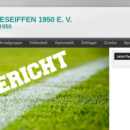
SEIFFEN 1950 E. V.
1950
hrradgruppe
Völkerball
Gymnastik
Zeltlager
Zumba
Sp
Jetzt F