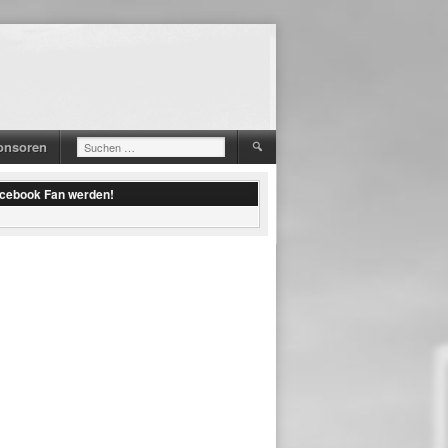
onsoren
Suchen
nach:
acebook Fan werden!