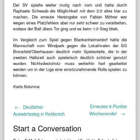
Der SV spielte weiter mutig nach vorn und hatte durch
Raphaele Schwaab die Möglichkeit mit dem 2:0 alles klar zu
machen. Die erneute Hereingabe von Fabian Möhrer war
wegen eines Platzfehlers aber nur sehr schwer zu verarbeiten,
sodass der Ball übers Tor ging und es beim 1:0 Sieg blieb.
Im Vergleich zum Spiel gegen Blankenheimerdorf hatte die
Mannschaft vom Windpark gegen die Lokalrivalen der SG
Bronsfeld/Oberhausen deutlich mehr Spielanteile, die in der
zweiten Halbzeit auch spielerisch deutlich schöner genutzt
wurden. Nichtsdestotrotz muss weiterhin hart gearbeitet
werden um in der Liga eine ernstzunehmende Rolle spielen zu
können.
Karla Kolumna
Erneutes 6-Punkte
Post
←
Deutlicher
Wochenende!
→
Auswärtssieg in Keldenich
navigation
Start a Conversation