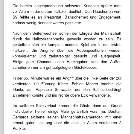
Die bereits angesprochenen schweren Knochen spürte man
vor Allem in der ersten Halbzeit deutlich. Den Hausherren vom
SV fehlte es an Kreativität, Ballsicherheit und Engagement,
sodass wenig Nennenswertes passierte.
Nach dem Seitenwechsel schien der Ehrgeiz der Mannschaft
durch die Halbzeitansprache geweckt worden zu sein. Es
gestaltete sich ein komplett anderes Spiel als in der ersten
Halbzeit. Die Angriffe über die Außenpositionen wurden
konsequenter und zielstrebiger gesucht und ausgespielt.
Einige gute Chancen nach Hereingaben von den Außen
scheiterten nur am gut aufgelegten Gästekeeper.
In der 65. Minute war es ein Angriff über die linke Seite der zur
verdienten 1:0 Führung führte. Fabian Möhrer brachte die
Flanke auf Raphaele Schwaab, der den Ball unbedrängt
annehmen konnte und ins rechte obere Eck verwandelte.
Im weiteren Spielverlauf kamen die Gäste dann auf Grund
individueller Fehler einige Male gefährlich vors Tor. Bastian
Gerhards sicherte seinen Mannschaftskameraden mit einer
erneut guten Leistung aber die alles in Allem verdienten 3
Punkte.