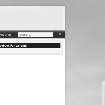
onsoren
Suchen
nach:
acebook Fan werden!