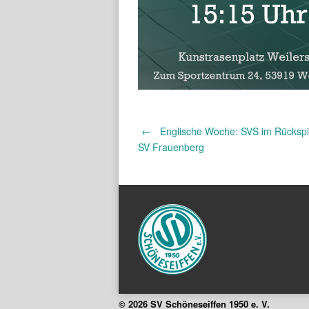
Post
←
Englische Woche: SVS im Rückspi
SV Frauenberg
navigation
© 2026 SV Schöneseiffen 1950 e. V.