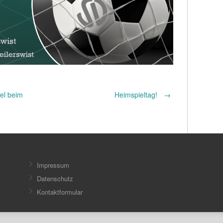
el beim
Heimspieltag!
→
Impressum
Datenschutz
Kontaktformular