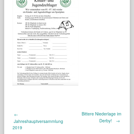
Bittere Niederlage im
Post
←
Derby!
→
Jahreshauptversammlung
2019