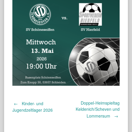
Doppel-Heimspieltag
Post
←
Kinder- und
Keldenich/Scheven und
Jugendzeltlager 2026
Lommersum
→
navigation