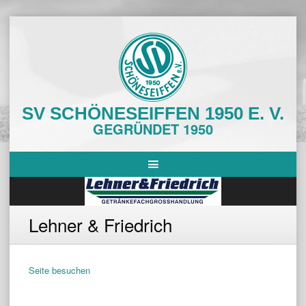
Skip
to
content
SV SCHÖNESEIFFEN 1950 E. V.
GEGRÜNDET 1950
Lehner & Friedrich
Seite besuchen